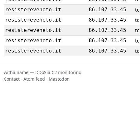
tc
resistereveneto.it
86.107.33.45
tc
resistereveneto.it
86.107.33.45
tc
resistereveneto.it
86.107.33.45
tc
resistereveneto.it
86.107.33.45
tc
resistereveneto.it
86.107.33.45
witha.name — DDoSia C2 monitoring
Contact
·
Atom feed
·
Mastodon